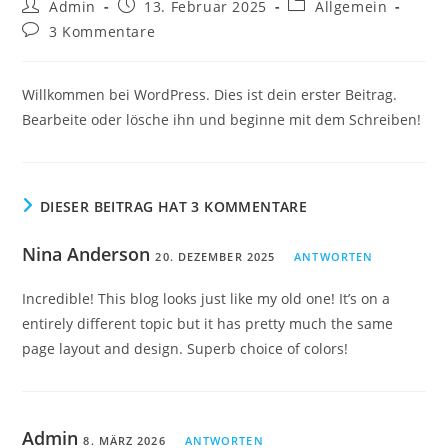
Beitrags-
Beitrag
Beitrags-
Admin
13. Februar 2025
Allgemein
Autor:
veröffentlicht:
Kategorie:
Beitrags-
3 Kommentare
Kommentare:
Willkommen bei WordPress. Dies ist dein erster Beitrag.
Bearbeite oder lösche ihn und beginne mit dem Schreiben!
DIESER BEITRAG HAT 3 KOMMENTARE
Nina Anderson
20. DEZEMBER 2025
ANTWORTEN
Incredible! This blog looks just like my old one! It’s on a
entirely different topic but it has pretty much the same
page layout and design. Superb choice of colors!
Admin
8. MÄRZ 2026
ANTWORTEN