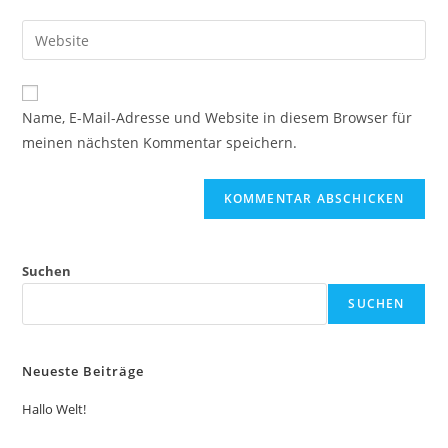
Benutzernamen
E-
Gib
zum
Mail-
deine
Kommentieren
Adresse
Website-
ein
zum
URL
Name, E-Mail-Adresse und Website in diesem Browser für
Kommentieren
ein
meinen nächsten Kommentar speichern.
ein
(optional)
Suchen
SUCHEN
Neueste Beiträge
Hallo Welt!