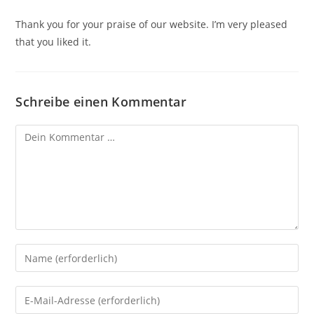
Thank you for your praise of our website. I’m very pleased
that you liked it.
Schreibe einen Kommentar
Kommentar
Gib
deinen
Namen
Gib
oder
deine