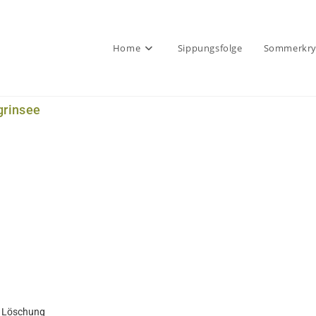
Home
Sippungsfolge
Sommerkrys
grinsee
d Löschung