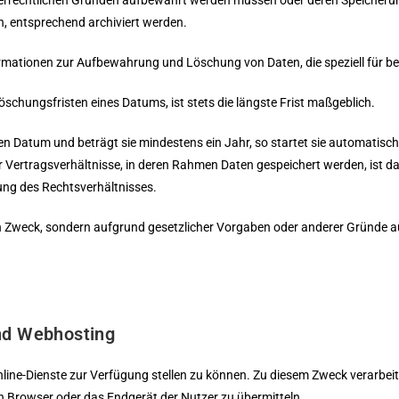
uerrechtlichen Gründen aufbewahrt werden müssen oder deren Speicheru
n, entsprechend archiviert werden.
rmationen zur Aufbewahrung und Löschung von Daten, die speziell für b
hungsfristen eines Datums, ist stets die längste Frist maßgeblich.
ten Datum und beträgt sie mindestens ein Jahr, so startet sie automatisc
der Vertragsverhältnisse, in deren Rahmen Daten gespeichert werden, ist d
ng des Rechtsverhältnisses.
n Zweck, sondern aufgrund gesetzlicher Vorgaben oder anderer Gründe au
und Webhosting
nline-Dienste zur Verfügung stellen zu können. Zu diesem Zweck verarbeit
en Browser oder das Endgerät der Nutzer zu übermitteln.