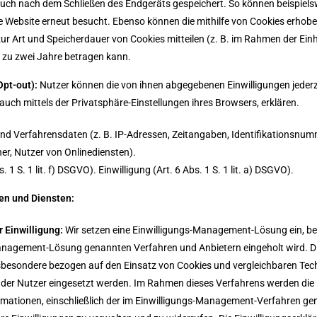
ch nach dem Schließen des Endgeräts gespeichert. So können beispielsw
ine Website erneut besucht. Ebenso können die mithilfe von Cookies er
zur Art und Speicherdauer von Cookies mitteilen (z. B. im Rahmen der Einh
 zu zwei Jahre betragen kann.
Opt-out):
Nutzer können die von ihnen abgegebenen Einwilligungen jeder
uch mittels der Privatsphäre-Einstellungen ihres Browsers, erklären.
d Verfahrensdaten (z. B. IP-Adressen, Zeitangaben, Identifikationsnumm
er, Nutzer von Onlinediensten).
 1 S. 1 lit. f) DSGVO). Einwilligung (Art. 6 Abs. 1 S. 1 lit. a) DSGVO).
en und Diensten:
 Einwilligung:
Wir setzen eine Einwilligungs-Management-Lösung ein, bei
nagement-Lösung genannten Verfahren und Anbietern eingeholt wird. Dies
sbesondere bezogen auf den Einsatz von Cookies und vergleichbaren Tech
der Nutzer eingesetzt werden. Im Rahmen dieses Verfahrens werden die E
mationen, einschließlich der im Einwilligungs-Management-Verfahren ge