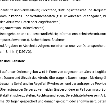
enaufrufe und Verweildauer, Klickpfade, Nutzungsintensität und -freque
Kommunikations- und Verfahrensdaten (z. B. IP-Adressen, Zeitangaben, Id
 den Abruf von Daten oder Zugriffszeiten.).
er, Nutzer von Onlinediensten).
lineangebotes und Nutzerfreundlichkeit; Informationstechnische Infrastru
puter, Server etc.)). Sicherheitsmaßnahmen.
d Angaben im Abschnitt „Allgemeine Informationen zur Datenspeicher
. 1 S. 1 lit. f) DSGVO).
en und Diensten:
ff auf unser Onlineangebot wird in Form von sogenannten „Server-Logfiles“
, Datum und Uhrzeit des Abrufs, übertragene Datenmengen, Meldung übe
besuchte Seite) und im Regelfall IP-Adressen und der anfragende Provide
 Überlastung der Server zu vermeiden (insbesondere im Fall von missbrä
tabilität sicherzustellen;
Rechtsgrundlagen:
Berechtigte Interessen (Art. 
ximal 30 Tagen gespeichert und danach gelöscht oder anonymisiert. Dat